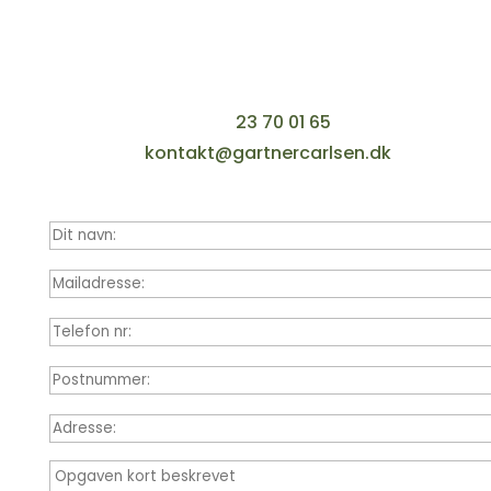
Kontakt os for et uforpligtende tilbud
Giv os et kald, eller udfyld nedenstående
formular. Vi vender hurtigst muligt tilbage.
Telefon:
23 70 01 65
Mail:
kontakt@gartnercarlsen.dk